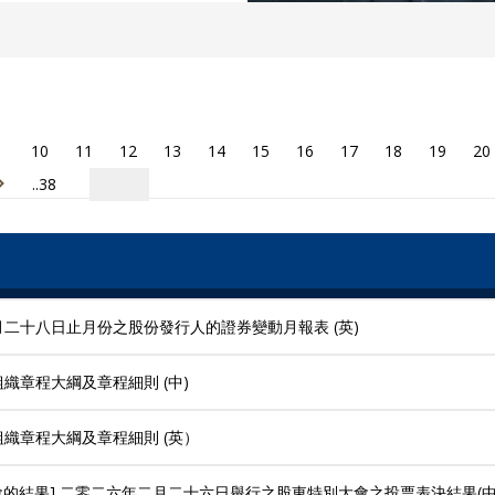
10
11
12
13
14
15
16
17
18
19
20
..38
月二十八日止月份之股份發行人的證券變動月報表 (英)
織章程大綱及章程細則 (中)
織章程大綱及章程細則 (英）
大會的結果] 二零二六年二月二十六日舉行之股東特別大會之投票表決結果(中