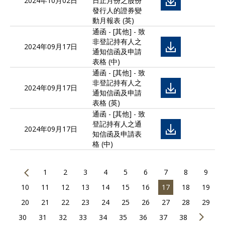
2024年10月02日
日止月份之股份
發行人的證券變
動月報表 (英)
通函 - [其他] - 致
非登記持有人之
2024年09月17日
通知信函及申請
表格 (中)
通函 - [其他] - 致
非登記持有人之
2024年09月17日
通知信函及申請
表格 (英)
通函 - [其他] - 致
登記持有人之通
2024年09月17日
知信函及申請表
格 (中)
1
2
3
4
5
6
7
8
9
10
11
12
13
14
15
16
17
18
19
20
21
22
23
24
25
26
27
28
29
30
31
32
33
34
35
36
37
38